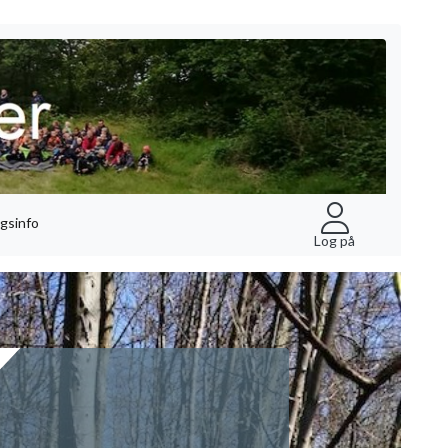
gsinfo
Log på