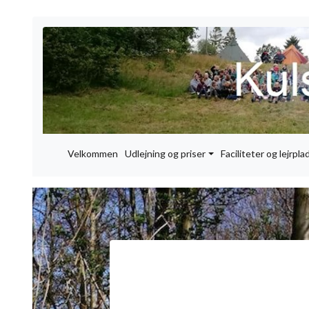
Velkommen
Udlejning og priser
Faciliteter og lejrpla