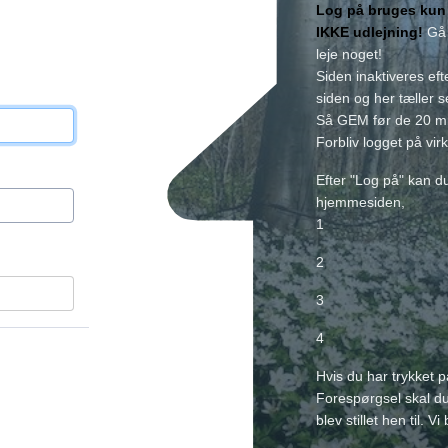
Log på bruges kun t
IKKE udlejning!
Gå 
leje noget!
Siden inaktiveres ef
siden og her tæller 
Så GEM før de 20 mi
Forbliv logget på vir
Efter "Log på" kan d
hjemmesiden,
1
2
3
4
Hvis du har trykket p
Forespørgsel skal du
blev stillet hen til. 
meget bedre. Der er e