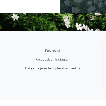
PC hvis muligt. Unds
Altså tilbage til Book
Følg os på
Facebook
og
Instagram
Del gerne jeres lejr oplevelser med os.
Copyright © 2026 Powered by
Bookhus