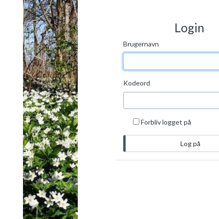
Login
Brugernavn
Kodeord
Forbliv logget på
Log på