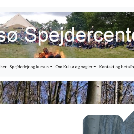
dser
Spejderlejr og kursus
Om Kulsø og nagler
Kontakt og betalin