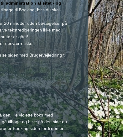
il administration af sitet - og
tilbage til Booking, hvis du skal
ter 20 minutter uden bevægelser på
selve tekstredigeringen ikke med!
nutter er gået!
ker desværre ikke!
u se siden med Brugervejledning til
å den lille violette boks med
 gå tilbage og blive på den side du
Vi bruger Booking siden fordi den er
t stort skrivefelt nederst. Brug en